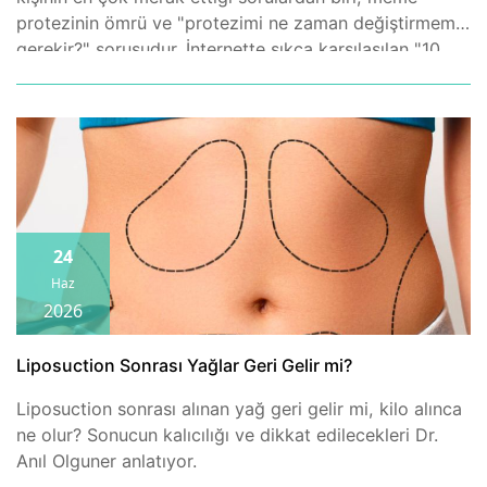
protezinin ömrü ve "protezimi ne zaman değiştirmem
gerekir?" sorusudur. İnternette sıkça karşılaşılan "10
yılda bir değişmeli" bilgisi ise çoğu zaman güncel
değildir. Bu yazıda protezlerin gerçekte ne kadar
dayandığını, hangi durumların değişim
gerektirebileceğini, kontrollerin ne sıklıkta yapılması
gerektiğini ve revizyon sürecinin nasıl işlediğini sade
bir dille anlatıyoruz.
24
Haz
2026
Liposuction Sonrası Yağlar Geri Gelir mi?
Liposuction sonrası alınan yağ geri gelir mi, kilo alınca
ne olur? Sonucun kalıcılığı ve dikkat edilecekleri Dr.
Anıl Olguner anlatıyor.