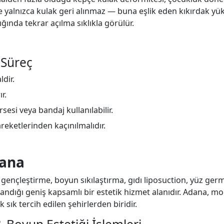
e yalnızca kulak geri alınmaz — buna eşlik eden kıkırdak yüks
ığında tekrar açılma sıklıkla görülür.
 Süreç
ldir.
r.
si veya bandaj kullanılabilir.
areketlerinden kaçınılmalıdır.
dana
 gençleştirme, boyun sıkılaştırma, gıdı liposuction, yüz germ
ndığı geniş kapsamlı bir estetik hizmet alanıdır. Adana, mode
 sık tercih edilen şehirlerden biridir.