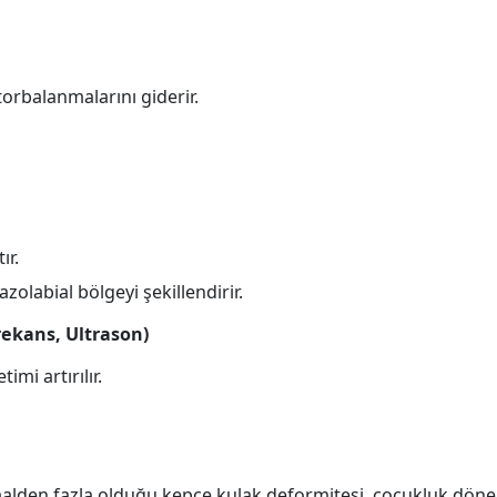
orbalanmalarını giderir.
ır.
olabial bölgeyi şekillendirir.
frekans, Ultrason)
mi artırılır.
malden fazla olduğu kepçe kulak deformitesi, çocukluk dönem