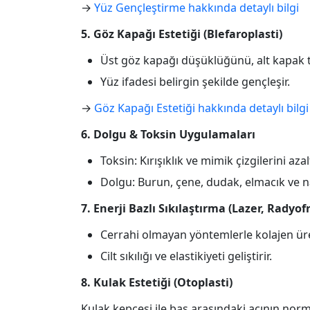
→
Yüz Gençleştirme hakkında detaylı bilgi
5. Göz Kapağı Estetiği (Blefaroplasti)
Üst göz kapağı düşüklüğünü, alt kapak t
Yüz ifadesi belirgin şekilde gençleşir.
→
Göz Kapağı Estetiği hakkında detaylı bilgi
6. Dolgu & Toksin Uygulamaları
Toksin: Kırışıklık ve mimik çizgilerini azalt
Dolgu: Burun, çene, dudak, elmacık ve naz
7. Enerji Bazlı Sıkılaştırma (Lazer, Radyo
Cerrahi olmayan yöntemlerle kolajen üreti
Cilt sıkılığı ve elastikiyeti geliştirir.
8. Kulak Estetiği (Otoplasti)
Kulak kepçesi ile baş arasındaki açının nor