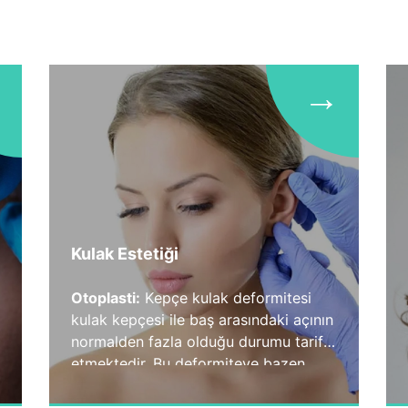
→
Kulak Estetiği
Otoplasti:
Kepçe kulak deformitesi
kulak kepçesi ile baş arasındaki açının
normalden fazla olduğu durumu tarif
etmektedir. Bu deformiteye bazen
kulak kıvrımının düzleşmesi ve
kıkırdak yüksekliğinde artma da eşlik