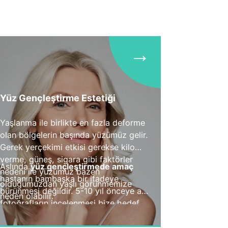
→
Yüz Gençleştirme Estetiği
Yaşlanma ile birlikte en fazla deforme
olan bölgelerin başında yüzümüz gelir.
Gerek yerçekimi etkisi gerekse kilo
verme, güneş, sigara gibi faktörler
Aslında
yüz gençleştirmede amaç
nedeni ile yüzümüz bazen
hastanın bambaşka bir ifadeye
olduğumuzdan yaşlı görünmemize
bürünmesi değildir. 5-10 yıl önceye ait
neden olabilir.
fotoğrafların incelenmesi bize hedef
ile ilgili oldukça yol gösterici
olabilmektedir. Yüz ile ilgili