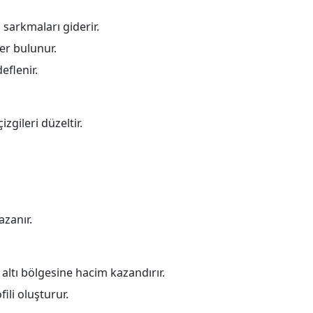
sarkmaları giderir.
ler bulunur.
flenir.
zgileri düzeltir.
azanır.
altı bölgesine hacim kazandırır.
ili oluşturur.