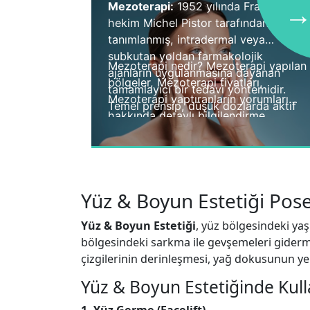
Mezoterapi:
1952 yılında Fransız
→
hekim Michel Pistor tarafından
tanımlanmış, intradermal veya
subkutan yoldan farmakolojik
Mezoterapi nedir? Mezoterapi yapılan
ajanların uygulanmasına dayanan
bölgeler, Mezoterapi fiyatları,
tamamlayıcı bir tedavi yöntemidir.
Mezoterapi yaptıranların yorumları
Temel prensip, düşük dozlarda aktif
hakkında detaylı bilgilendirme
maddelerin doğrudan hedef dokuya
yapıyoruz.
verilerek sistemik yan etkilerin
azaltılması ve lokal etkinin
artırılmasıdır.
Yüz & Boyun Estetiği Pose
Yüz & Boyun Estetiği
, yüz bölgesindeki ya
bölgesindeki sarkma ile gevşemeleri giderme
çizgilerinin derinleşmesi, yağ dokusunun yer
Yüz & Boyun Estetiğinde Kull