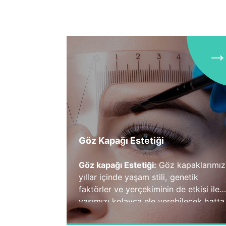
→
Göz Kapağı Estetiği
Göz kapağı Estetiği:
Göz kapaklarımız
yıllar içinde yaşam stili, genetik
faktörler ve yerçekiminin de etkisi ile
yaşımızı kolayca ele verebilecek hatta
olduğumuzdan yaşlı gösteren
değişikliklere uğrarlar. Ciltte bollaşma,