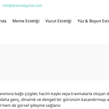
info@dranilolguner.com
mda
Meme Estetiği
Vücut Estetiği
Yüz & Boyun Este
nımına bağlı çizgiler, hacim kaybı veya travmalarla oluşan d
daha genç, dinamik ve dengeli bir görünüm kazandırmayı a
 hem de görsel iyileşme sağlanır.