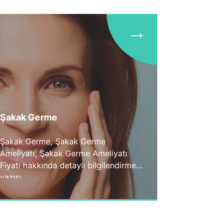
yaklaşımlarda hacim kaybı ve sarkma
gibi 2 değişkene ait sorunları çözmeyi
→
hedefliyoruz. Hastaların cerrahiye
karşı önyargılı olmaları ve genellikle
yakın çevrelerince korkutulmaları
karar alma sürecinde ameliyatsız
işlemlere yönelmelerine neden
olmaktadır.
Şakak Germe
Şakak Germe, Şakak Germe
Ameliyatı, Şakak Germe Ameliyatı
Fiyatı hakkında detaylı bilgilendirme
yazısı