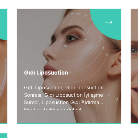
eder. Bu ameliyat sadece kulağı geriye
almaktan ibaret olmayıp eşlik eden
→
patolojilere müdahale edilmezse
tekrar açılma sıklıkla
görülebilmektedir.
Gıdı Liposuction
Gıdı Liposuction, Gıdı Liposuction
Sonrası, Gıdı Liposuction İyileşme
Süreci, Liposuction Gıdı Aldırma
Fiyatları hakkında detaylı
bilgilendirme