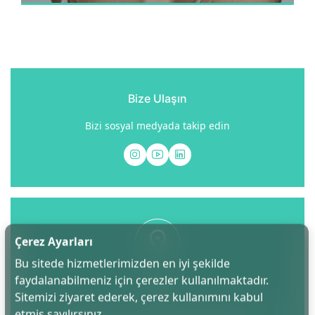
değişkene ait sorunları çözmeyi hedefliyoruz.
Hastaların cerrahiye karşı önyargılı olmaları ve
genellikle yakın çevrelerince korkutulmaları karar
alma sürecinde ameliyatsız işlemlere yönelmelerine
neden olmaktadır.
Bize Ulaşın
Bizi sosyal medyada takip edin
Çerez Ayarları
Bu sitede hizmetlerimizden en iyi şekilde
faydalanabilmeniz için çerezler kullanılmaktadır.
Adres
Sitemizi ziyaret ederek, çerez kullanımını kabul
Reşatbey, Gazipaşa Cad. Ulvi Özdemir Apartmanı Kat:1
etmiş sayılırsınız.