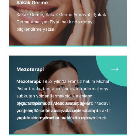
Şakak Germe
Şakak Germe, Şakak Germe Ameliyatı, Şakak
Germe Ameliyatı Fiyatı hakkında detaylı
bilgilendirme yazısı
→
Mezoterapi
Mezoterapi:
1952 yılında Fransız hekim Michel
Pistor tarafından tanımlanmış, intradermal veya
subkutan yoldan farmakolojik ajanların
uygulanmasına dayanan tamamlayıcı bir tedavi
Mezoterapi nedir? Mezoterapi yapılan
yöntemidir. Temel prensip, düşük dozlarda aktif
bölgeler, Mezoterapi fiyatları, Mezoterapi
maddelerin doğrudan hedef dokuya verilerek
yaptıranların yorumları hakkında detaylı
sistemik yan etkilerin azaltılması ve lokal etkinin
bilgilendirme yapıyoruz.
artırılmasıdır.