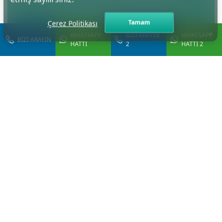
No:1, 01120 Seyhan/Adana/Türkiye
Tamam
Çerez Politikası
WHATSAPP
BİZİ ARAYIN
WHATSAPP
BİZİ ARAYIN
HATTI
2
HATTI 2
Email Adresi
info@dranilolguner.com
Telefon
+90 532 550 70 99